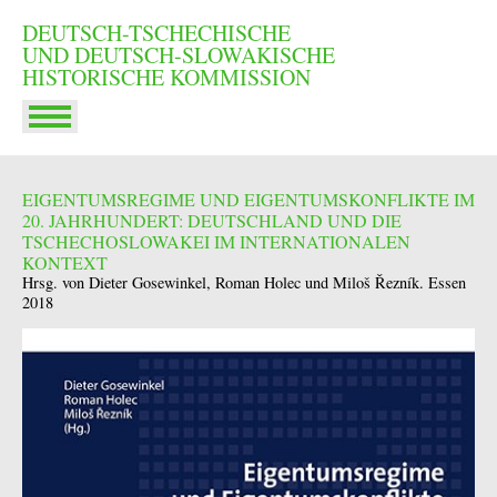
DEUTSCH-TSCHECHISCHE
UND DEUTSCH-SLOWAKISCHE
HISTORISCHE KOMMISSION
EIGENTUMSREGIME UND EIGENTUMSKONFLIKTE IM
20. JAHRHUNDERT: DEUTSCHLAND UND DIE
TSCHECHOSLOWAKEI IM INTERNATIONALEN
KONTEXT
Hrsg. von Dieter Gosewinkel, Roman Holec und Miloš Řezník. Essen
2018